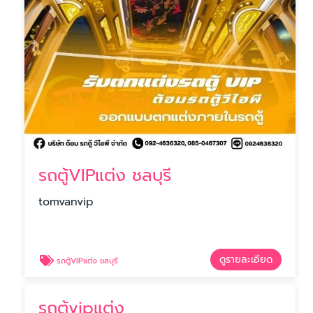
รถตู้VIPแต่ง ชลบุรี
tomvanvip
ดูรายละเอียด
รถตู้VIPแต่ง ชลบุรี
รถตู้vipแต่ง