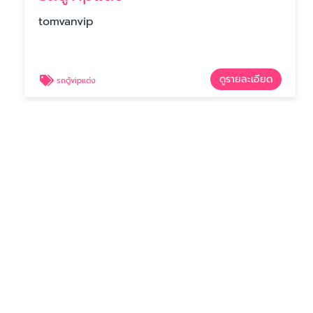
tomvanvip
ดูรายละเอียด
รถตู้vipแต่ง